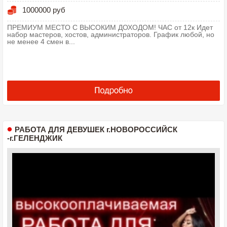
1000000 руб
ПРЕМИУМ МЕСТО С ВЫСОКИМ ДОХОДОМ! ЧАС от 12к Идет
набор мастеров, хостов, администраторов. График любой, но
не менее 4 смен в...
РАБОТА ДЛЯ ДЕВУШЕК г.НОВОРОССИЙСК
-г.ГЕЛЕНДЖИК