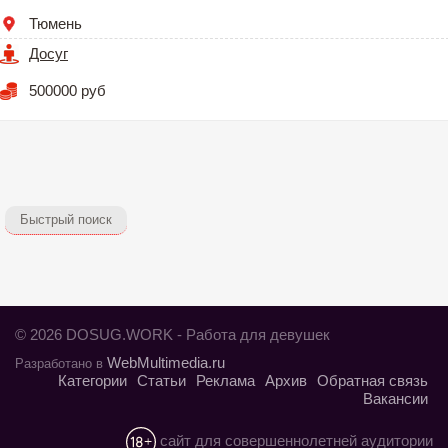
Тюмень
Досуг
500000 руб
Быстрый поиск
© 2026 DOSUG.WORK - Работа для девушек
WebMultimedia.ru
Разработано в
Категории
Статьи
Реклама
Архив
Обратная связь
Вакансии
сайт для совершеннолетней аудитории