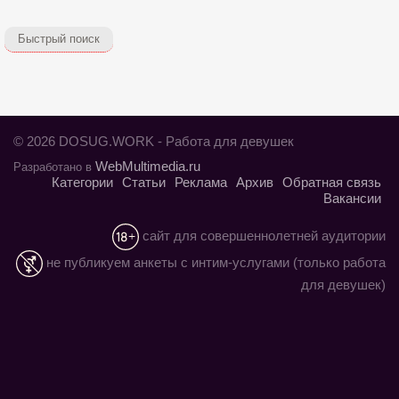
Быстрый поиск
© 2026 DOSUG.WORK - Работа для девушек
WebMultimedia.ru
Разработано в
Категории
Статьи
Реклама
Архив
Обратная связь
Вакансии
сайт для совершеннолетней аудитории
не публикуем анкеты с интим-услугами (только работа
для девушек)