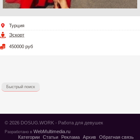
Турция
Эскорт
450000 руб
Быстрый поиск
© 2026 DOSUG.WORK - Работа для девушек
WebMultimedia.ru
Разработано в
Категории
Статьи
Реклама
Архив
Обратная связь