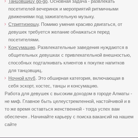
Танцовщицу go-go
. Основная задача - развлекать
посетителей вечеринок и мероприятий ритмичными
движениями под зажигательную музыку.
Стриптизершу
. Помимо умения красиво двигаться, от
девушек требуется желание обнажаться перед
посетителями.
Консумацию
. Развлекательные заведения нуждаются в
общительных девушках с привлекательной внешностью,
способных подталкивать клиентов к покупке напитков
для танцовщиц.
Ночной клуб
. Это обширная категория, включающая в
себя эскорт, хостес, танцы и консумацию.
Работа для девушек с высоким доходом в городе Алматы -
не миф. Главное быть целеустремленной, настойчивой и в
то же время оставться женственной - тогда успех вам
обеспечен . Начинайте карьеру с поиска вакансий на нашем
сайте