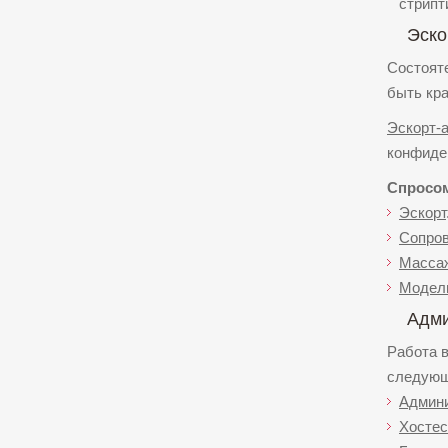
стрипти
Эско
Состоят
быть кра
Эскорт-а
конфиде
Спросом
Эскорт
Сопро
Масса
Модел
Адми
Работа 
следующ
Админ
Хостес