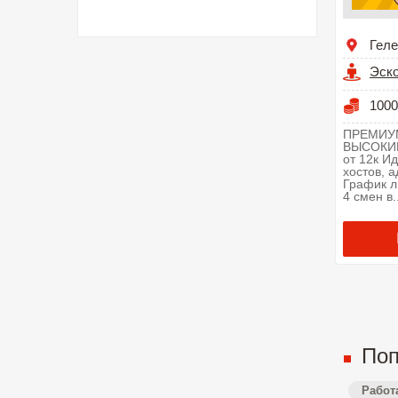
Гел
Эск
1000
ПРЕМИУ
ВЫСОКИ
от 12к И
хостов, 
График л
4 смен в..
Поп
Работ