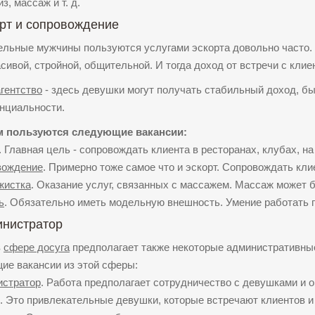
з, массаж и т. д.
рт и сопровождение
ельные мужчины пользуются услугами эскорта довольно часто.
сивой, стройной, общительной. И тогда доход от встречи с кли
гентство
- здесь девушки могут получать стабильный доход, бы
нциальности.
 пользуются следующие вакансии:
. Главная цель - сопровождать клиента в ресторанах, клубах, на
вождение
. Примерно тоже самое что и эскорт. Сопровождать кли
жистка
. Оказание услуг, связанных с массажем. Массаж может б
ь
. Обязательно иметь модельную внешность. Умение работать 
нистратор
в
сфере досуга
предполагает также некоторые административны
ие вакансии из этой сферы:
истратор
. Работа предполагает сотрудничество с девушками и о
. Это привлекательные девушки, которые встречают клиентов и 