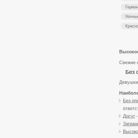
Герма
Ночны
Красн
Высокоо
Свежие 
Без 
Девушки 
Наиболе
Без оп
ответс
Досуг
-
Загран
Высоко