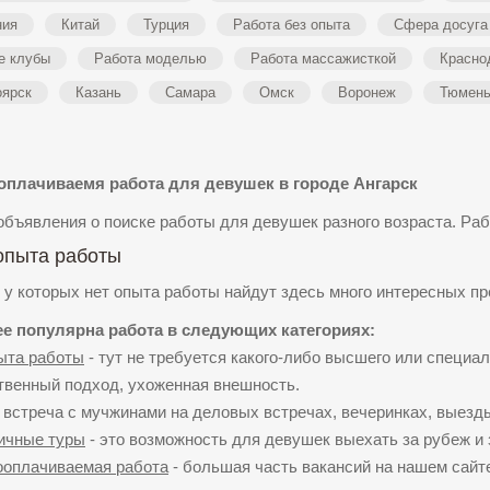
ния
Китай
Турция
Работа без опыта
Сфера досуга
е клубы
Работа моделью
Работа массажисткой
Красно
оярск
Казань
Самара
Омск
Воронеж
Тюмен
плачиваемя работа для девушек в городе Ангарск
объявления о поиске работы для девушек разного возраста. Ра
опыта работы
у которых нет опыта работы найдут здесь много интересных п
е популярна работа в следующих категориях:
ыта работы
- тут не требуется какого-либо высшего или специал
твенный подход, ухоженная внешность.
 встреча с мучжинами на деловых встречах, вечеринках, выезды
ичные туры
- это возможность для девушек выехать за рубеж и 
оплачиваемая работа
- большая часть вакансий на нашем сайте