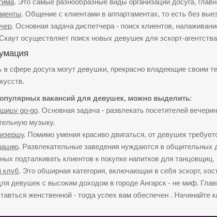
тима
. Это самые разнообразные виды организации досуга, главн
аменты
. Общение с клиентами в аппартаментах, то есть без выез
чер
. Основная задача диспетчера - поиск клиентов, налаживан
 Скаут осуществляет поиск новых девушек для эскорт-агентства 
умация
 в сфере досуга могут девушки, прекрасно владеющие своим т
кусств.
опулярных вакансий для девушек, можно выделить
:
щицу go-go
. Основная задача - развлекать посетителей вечер
тельную музыку.
изершу
. Помимо умения красиво двигаться, от девушек требуе
мацию
. Развлекательные заведения нуждаются в общительных 
ных подталкивать клиентов к покупке напитков для танцовщиц.
 клуб
. Это обширная категория, включающая в себя эскорт, хос
ля девушек с высоким доходом в городе Ангарск - не миф. Глав
тавться женственной - тогда успех вам обеспечен . Начинайте 