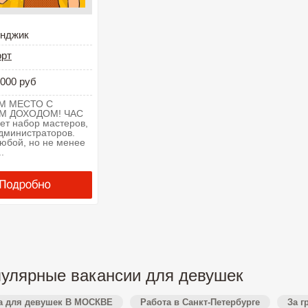
енджик
орт
000 руб
М МЕСТО С
М ДОХОДОМ! ЧАС
дет набор мастеров,
администраторов.
юбой, но не менее
.
улярные вакансии для девушек
а для девушек В МОСКВЕ
Работа в Санкт-Петербурге
За г