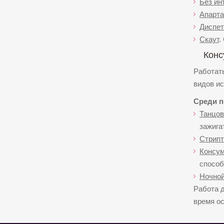
Без ин
Апарт
Диспет
Скаут
.
Конс
Работать
видов ис
Среди п
Танцов
зажига
Стрипт
Консу
способ
Ночной
Работа д
время ос