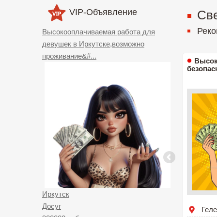
VIP-Объявление
Све
Реко
Высокооплачиваемая работа для
девушек в Иркутске,возможно
проживание&#...
Высок
безопас
Иркутск
Досуг
Гел