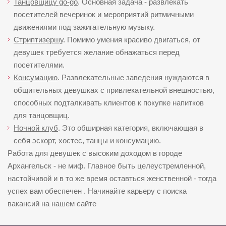
Танцовщицу go-go
. Основная задача - развлекать
посетителей вечеринок и мероприятий ритмичными
движениями под зажигательную музыку.
Стриптизершу
. Помимо умения красиво двигаться, от
девушек требуется желание обнажаться перед
посетителями.
Консумацию
. Развлекательные заведения нуждаются в
общительных девушках с привлекательной внешностью,
способных подталкивать клиентов к покупке напитков
для танцовщиц.
Ночной клуб
. Это обширная категория, включающая в
себя эскорт, хостес, танцы и консумацию.
Работа для девушек с высоким доходом в городе
Архангельск - не миф. Главное быть целеустремленной,
настойчивой и в то же время оставться женственной - тогда
успех вам обеспечен . Начинайте карьеру с поиска
вакансий на нашем сайте