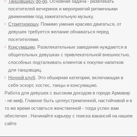
Танцовщицу go-go
. Основная задача - развлекать
посетителей вечеринок и мероприятий ритмичными
движениями под зажигательную музыку.
Стриптизершу
. Помимо умения красиво двигаться, от
девушек требуется желание обнажаться перед
посетителями.
Консумацию
. Развлекательные заведения нуждаются в
общительных девушках с привлекательной внешностью,
способных подталкивать клиентов к покупке напитков
для танцовщиц.
Ночной клуб
. Это обширная категория, включающая в
себя эскорт, хостес, танцы и консумацию.
Работа для девушек с высоким доходом в городе Армавир
- не миф. Главное быть целеустремленной, настойчивой и в
то же время оставться женственной - тогда успех вам
обеспечен . Начинайте карьеру с поиска вакансий на нашем
сайте