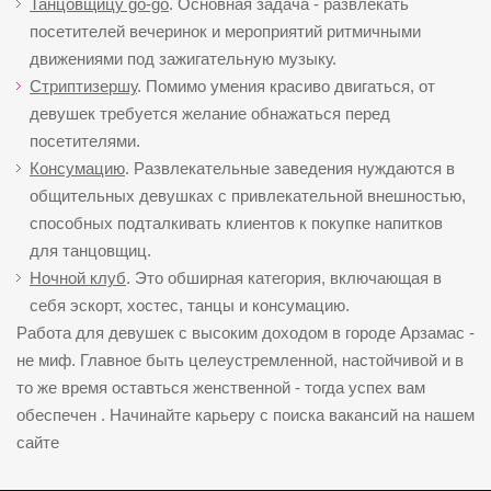
Танцовщицу go-go
. Основная задача - развлекать
посетителей вечеринок и мероприятий ритмичными
движениями под зажигательную музыку.
Стриптизершу
. Помимо умения красиво двигаться, от
девушек требуется желание обнажаться перед
посетителями.
Консумацию
. Развлекательные заведения нуждаются в
общительных девушках с привлекательной внешностью,
способных подталкивать клиентов к покупке напитков
для танцовщиц.
Ночной клуб
. Это обширная категория, включающая в
себя эскорт, хостес, танцы и консумацию.
Работа для девушек с высоким доходом в городе Арзамас -
не миф. Главное быть целеустремленной, настойчивой и в
то же время оставться женственной - тогда успех вам
обеспечен . Начинайте карьеру с поиска вакансий на нашем
сайте