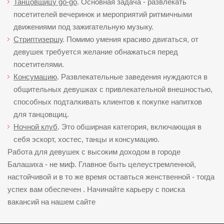
Танцовщицу go-go
. Основная задача - развлекать
посетителей вечеринок и мероприятий ритмичными
движениями под зажигательную музыку.
Стриптизершу
. Помимо умения красиво двигаться, от
девушек требуется желание обнажаться перед
посетителями.
Консумацию
. Развлекательные заведения нуждаются в
общительных девушках с привлекательной внешностью,
способных подталкивать клиентов к покупке напитков
для танцовщиц.
Ночной клуб
. Это обширная категория, включающая в
себя эскорт, хостес, танцы и консумацию.
Работа для девушек с высоким доходом в городе
Балашиха - не миф. Главное быть целеустремленной,
настойчивой и в то же время оставться женственной - тогда
успех вам обеспечен . Начинайте карьеру с поиска
вакансий на нашем сайте